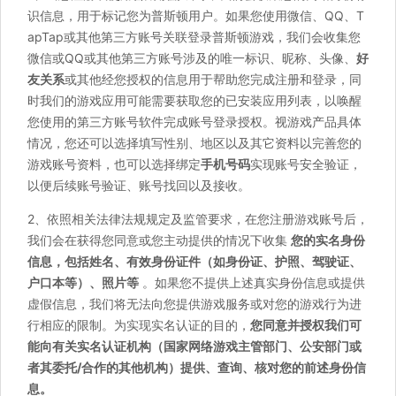
识信息，用于标记您为普斯顿用户。如果您使用微信、QQ、T
apTap或其他第三方账号关联登录普斯顿游戏，我们会收集您
微信或QQ或其他第三方账号涉及的唯一标识、昵称、头像、
好
友关系
或其他经您授权的信息用于帮助您完成注册和登录，同
时我们的游戏应用可能需要获取您的已安装应用列表，以唤醒
您使用的第三方账号软件完成账号登录授权。视游戏产品具体
情况，您还可以选择填写性别、地区以及其它资料以完善您的
游戏账号资料，也可以选择绑定
手机号码
实现账号安全验证，
以便后续账号验证、账号找回以及接收。
2、依照相关法律法规规定及监管要求，在您注册游戏账号后，
我们会在获得您同意或您主动提供的情况下收集
您的实名身份
信息，包括姓名、有效身份证件（如身份证、护照、驾驶证、
户口本等）、照片等
。如果您不提供上述真实身份信息或提供
虚假信息，我们将无法向您提供游戏服务或对您的游戏行为进
行相应的限制。为实现实名认证的目的，
您同意并授权我们可
能向有关实名认证机构（国家网络游戏主管部门、公安部门或
者其委托/合作的其他机构）提供、查询、核对您的前述身份信
息。