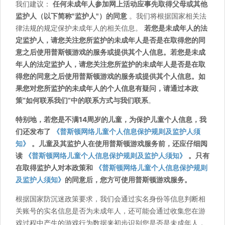
我们建议：
任何未成年人参加网上活动应事先取得父母或其他
监护人（以下简称"监护人"）的同意
。我们将根据国家相关法
律法规的规定保护未成年人的相关信息。
若您是未成年人的法
定监护人，请您关注您所监护的未成年人是否是在取得您的同
意之后使用普斯顿游戏的服务或提供其个人信息。若您是未成
年人的法定监护人，请您关注您所监护的未成年人是否是在取
得您的同意之后使用普斯顿游戏的服务或提供其个人信息。如
果您对您所监护的未成年人的个人信息有疑问，请通过本政
策“如何联系我们”中的联系方式与我们联系
。
特别地，若您是不满14周岁的儿童，为保护儿童个人信息，我
们还发布了
《普斯顿网络儿童个人信息保护规则及监护人须
知》
。儿童及其监护人在使用普斯顿游戏服务前，还应仔细阅
读
《普斯顿网络儿童个人信息保护规则及监护人须知》
。只有
在取得监护人对本政策和
《普斯顿网络儿童个人信息保护规则
及监护人须知》
的同意后，您方可使用普斯顿游戏服务。
根据国家防沉迷政策要求，我们会通过实名身份等信息判断相
关账号的实名信息是否为未成年人，还可能会通过收集您在游
戏过程中产生的游戏行为数据来初步识别您是否是未成年人，