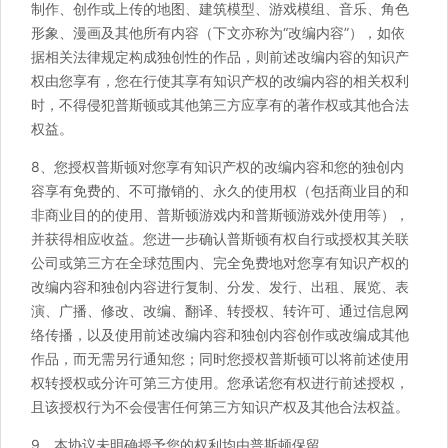
制作、创作或上传的地图、建筑模型、游戏模组、音乐、角色
形象、漫画及其他所有内容（下文亦称为“改编内容”），如依
据相关法律规定构成独创性的作品，则前述改编内容的知识产
权由您享有，您在行使其享有知识产权的改编内容的相关权利
时，不得侵犯普斯顿或其他第三方应享有的著作权或其他合法
权益。
8、您授权普斯顿对您享有知识产权的改编内容和您的独创内
容享有免费的、不可撤销的、永久的使用权（包括商业目的和
非商业目的的使用、普斯顿游戏内和普斯顿游戏外使用等），
并获得相应收益。您进一步确认普斯顿有权自行或授权其关联
公司或第三方在全球范围内、完全免费地对您享有知识产权的
改编内容和独创内容进行复制、分发、发行、出租、展览、表
演、广播、修改、改编、翻译、转授权、转许可、通过信息网
络传播，以及使用前述改编内容和独创内容创作或改编成其他
作品，而无需另行通知您；同时您授权普斯顿可以将前述使用
权转授权或分许可第三方使用。您承诺您有权进行前述授权，
且该授权行为不会侵害任何第三方知识产权及其他合法权益。
9、本协议未明确授予您的权利均由普斯顿保留。