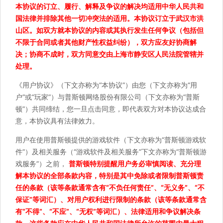
本协议的订立、履行、解释及争议的解决均适用中华人民共和
国法律并排除其他一切冲突法的适用。本协议订立于武汉市洪
山区。如双方就本协议的内容或其执行发生任何争议（包括但
不限于合同或者其他财产性权益纠纷），双方应友好协商解
决；协商不成时，双方同意交由上海市静安区人民法院管辖并
处理。
《用户协议》（下文亦称为“本协议”）由您（下文亦称为“用
户”或“玩家”）与普斯顿网络股份有限公司（下文亦称为“普斯
顿”）共同缔结，您一旦点击同意，即代表双方对本协议达成合
意，本协议具有法律效力。
用户在使用普斯顿提供的游戏软件（下文亦称为“普斯顿游戏软
件”）及相关服务（“游戏软件及相关服务”下文亦称为“普斯顿游
戏服务”）之前，
普斯顿特别提醒用户务必审慎阅读、充分理
解本协议的全部条款内容，特别是其中免除或者限制普斯顿责
任的条款（该等条款通常含有“不负任何责任”、“无义务”、“不
保证”等词汇）、对用户权利进行限制的条款（该等条款通常含
有“不得”、“不应”、“无权”等词汇）、法律适用和争议解决条